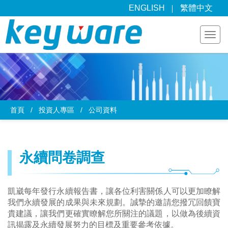
ENGLISH
繁體中文
Togg
navi
首頁
投資人專區
公司資料
永續問卷調查
凱崴每年發行永續報告書，讓各位利害關係人可以更加瞭解
我們永續發展的成果與未來規劃。誠摯的邀請您撥冗回饋寶
貴建議，讓我們更確實瞭解您所關注的議題，以做為後續資
訊揭露及永續發展努力的目標及重要參考依據。